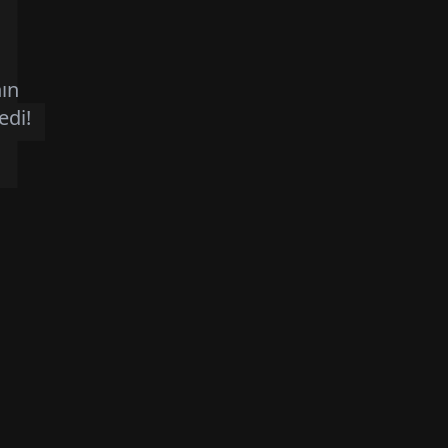
4
ın
edi!