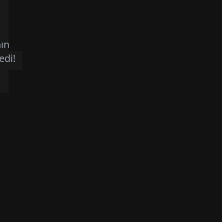
4
ın
edi!